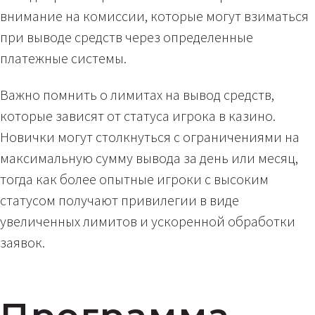
внимание на комиссии, которые могут взиматься
при выводе средств через определенные
платежные системы.
Важно помнить о лимитах на вывод средств,
которые зависят от статуса игрока в казино.
Новички могут столкнуться с ограничениями на
максимальную сумму вывода за день или месяц,
тогда как более опытные игроки с высоким
статусом получают привилегии в виде
увеличенных лимитов и ускоренной обработки
заявок.