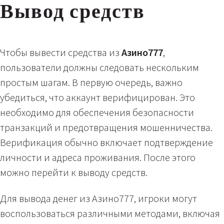
Вывод средств
Чтобы вывести средства из
Азино777
,
пользователи должны следовать нескольким
простым шагам. В первую очередь, важно
убедиться, что аккаунт верифицирован. Это
необходимо для обеспечения безопасности
транзакций и предотвращения мошенничества.
Верификация обычно включает подтверждение
личности и адреса проживания. После этого
можно перейти к выводу средств.
Для вывода денег из Азино777, игроки могут
воспользоваться различными методами, включая