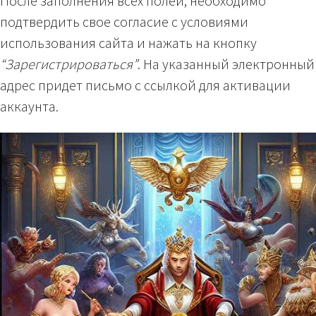
После заполнения всех полей, необходимо
подтвердить свое согласие с условиями
использования сайта и нажать на кнопку
“Зарегистрироваться”
. На указанный электронный
адрес придет письмо с ссылкой для активации
аккаунта.