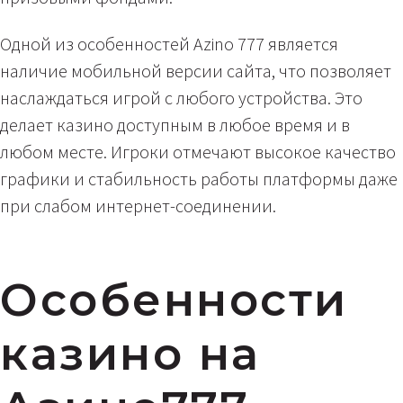
Одной из особенностей Azino 777 является
наличие мобильной версии сайта, что позволяет
наслаждаться игрой с любого устройства. Это
делает казино доступным в любое время и в
любом месте. Игроки отмечают высокое качество
графики и стабильность работы платформы даже
при слабом интернет-соединении.
Особенности
казино на