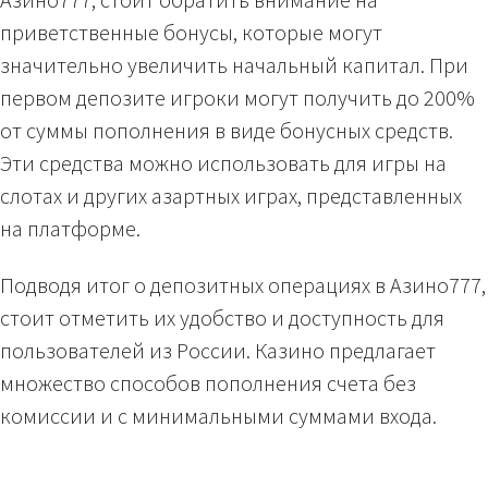
приветственные бонусы, которые могут
значительно увеличить начальный капитал. При
первом депозите игроки могут получить до 200%
от суммы пополнения в виде бонусных средств.
Эти средства можно использовать для игры на
слотах и других азартных играх, представленных
на платформе.
Подводя итог о депозитных операциях в Азино777,
стоит отметить их удобство и доступность для
пользователей из России. Казино предлагает
множество способов пополнения счета без
комиссии и с минимальными суммами входа.