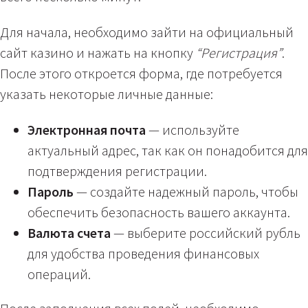
Для начала, необходимо зайти на официальный
сайт казино и нажать на кнопку
“Регистрация”
.
После этого откроется форма, где потребуется
указать некоторые личные данные:
Электронная почта
— используйте
актуальный адрес, так как он понадобится для
подтверждения регистрации.
Пароль
— создайте надежный пароль, чтобы
обеспечить безопасность вашего аккаунта.
Валюта счета
— выберите российский рубль
для удобства проведения финансовых
операций.