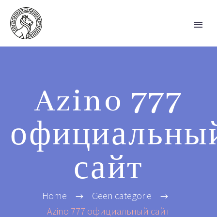
Azino 777
официальны
сайт
Home
Geen categorie
Azino 777 официальный сайт