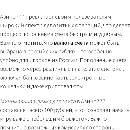
Азино777 предлагает своим пользователям
широкий спектр депозитных операций, что делает
процесс пополнения счета быстрым и удобным.
Важно отметить, что
валюта счета
может быть
выбрана в российских рублях, что особенно
удобно для игроков из России. Пополнение счета
возможно через различные платежные системы,
включая банковские карты, электронные
кошельки и даже криптовалюты.
Минимальная сумма депозита
в Азино777
составляет всего 100 рублей, что позволяет начать
игру даже с небольшим бюджетом. Важно
помнить о возможных комиссиях со стороны