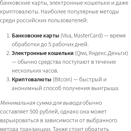
банковские карты, электронные кошельки и даже
криптовалюты. Наиболее популярные методы
среди российских пользователей:
Банковские карты
(Visa, MasterCard) — время
обработки до 5 рабочих дней.
Электронные кошельки
(Qiwi, Яндекс.Деньги)
— обычно средства поступают в течение
нескольких часов.
Криптовалюты
(Bitcoin) — быстрый и
анонимный способ получения выигрыша.
Минимальная сумма для вывода
обычно
составляет 500 рублей, однако она может
варьироваться в зависимости от выбранного
метода транзакции. Также стоит обратить