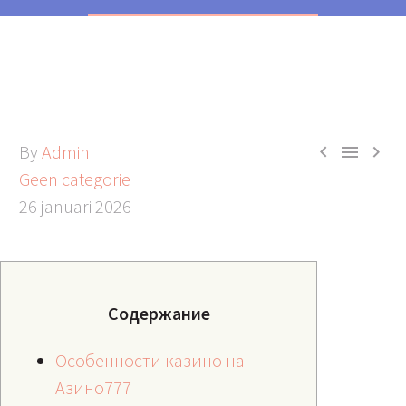
By
Admin



Geen categorie
26 januari 2026
Содержание
Особенности казино на
Азино777