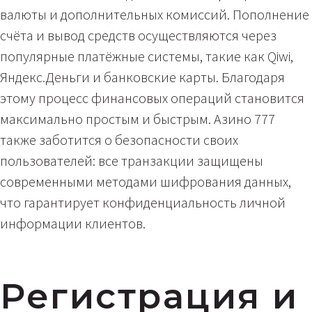
валюты и дополнительных комиссий. Пополнение
счёта и вывод средств осуществляются через
популярные платёжные системы, такие как Qiwi,
Яндекс.Деньги и банковские карты. Благодаря
этому процесс финансовых операций становится
максимально простым и быстрым. Азино 777
также заботится о безопасности своих
пользователей: все транзакции защищены
современными методами шифрования данных,
что гарантирует конфиденциальность личной
информации клиентов.
Регистрация и