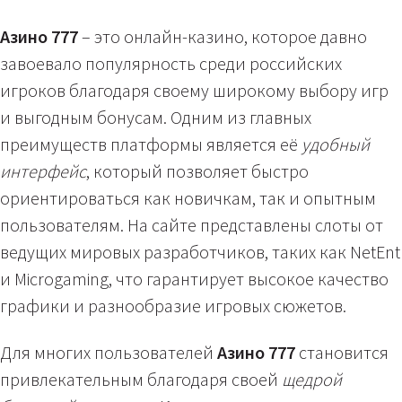
Азино 777
– это онлайн-казино, которое давно
завоевало популярность среди российских
игроков благодаря своему широкому выбору игр
и выгодным бонусам. Одним из главных
преимуществ платформы является её
удобный
интерфейс
, который позволяет быстро
ориентироваться как новичкам, так и опытным
пользователям. На сайте представлены слоты от
ведущих мировых разработчиков, таких как NetEnt
и Microgaming, что гарантирует высокое качество
графики и разнообразие игровых сюжетов.
Для многих пользователей
Азино 777
становится
привлекательным благодаря своей
щедрой