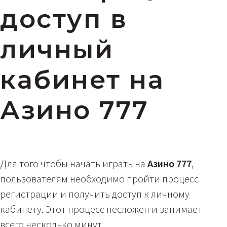
доступ в
личный
кабинет на
Азино 777
Для того чтобы начать играть на
Азино 777
,
пользователям необходимо пройти процесс
регистрации и получить доступ к личному
кабинету. Этот процесс несложен и занимает
всего несколько минут.