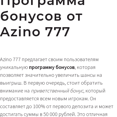
Программа
бонусов от
Azino 777
Azino 777 предлагает своим пользователям
уникальную
программу бонусов
, которая
позволяет значительно увеличить шансы на
выигрыш. В первую очередь, стоит обратить
внимание на
приветственный бонус
, который
предоставляется всем новым игрокам. Он
составляет до 100% от первого депозита и может
достигать суммы в 50 000 рублей. Это отличная